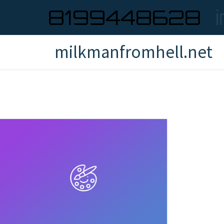
8199448628
milkmanfromhell.net